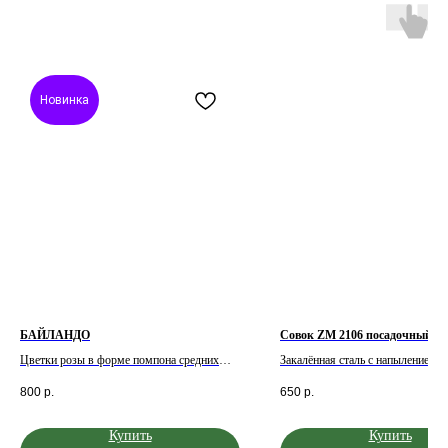
Новинка
БАЙЛАНДО
Совок ZM 2106 посадочный
Цветки розы в форме помпона средних
Закалённая сталь с напылением
размеров, очень приятного теплого
800
р.
650
р.
лососево-розового цвета, многочисленные
, собраны в большие зонтиковидные
соцветия. Цветение повторное обильное,
Купить
Купить