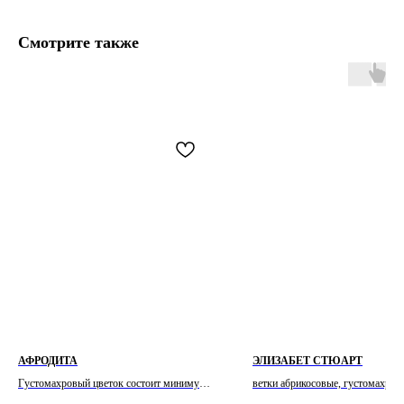
Смотрите также
АФРОДИТА
ЭЛИЗАБЕТ СТЮАРТ
Густомахровый цветок состоит минимум
ветки абрикосовые, густомахров
из 40 лепестков, формирующих
квартированные, старинной фор