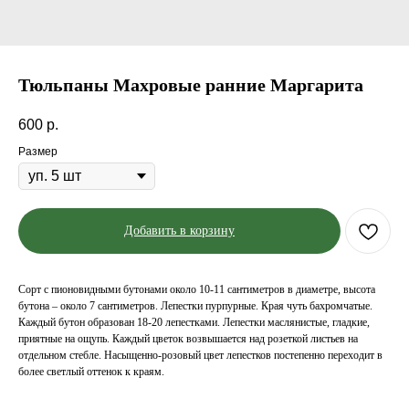
Тюльпаны Махровые ранние Маргарита
600
р.
Размер
Добавить в корзину
Сорт с пионовидными бутонами около 10-11 сантиметров в диаметре, высота
бутона – около 7 сантиметров. Лепестки пурпурные. Края чуть бахромчатые.
Каждый бутон образован 18-20 лепестками. Лепестки маслянистые, гладкие,
приятные на ощупь. Каждый цветок возвышается над розеткой листьев на
отдельном стебле. Насыщенно-розовый цвет лепестков постепенно переходит в
более светлый оттенок к краям.