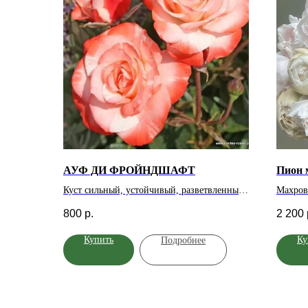
АУФ ДИ ФРОЙНДШАФТ
Пион 
Куст сильный, устойчивый, разветвленный
Махров
вертикальный, 110-120 см. Цветок биколор,
18 см,
800
р.
2 200
белый, край красный, 8 см, в соцветии, к
оттенко
дождю устойчив, форма классическая,
розово
Купить
Ку
Подробнее
густомахровая, розетковидная, аромат
кусты в
слабый, устойчивый. Лист средне -
толщин
плотный, зеленый, полуглянцевый.
цветков
Цветение обильное, повторное
цветени