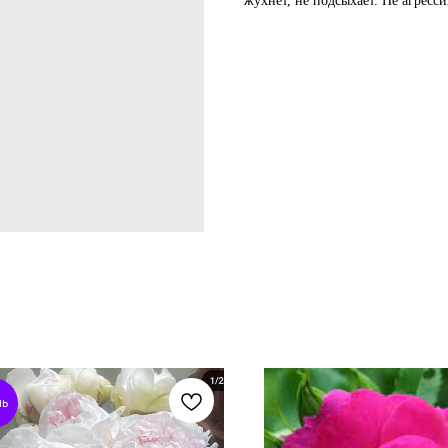
жухнет, не подсыхает. Не агресси
нь