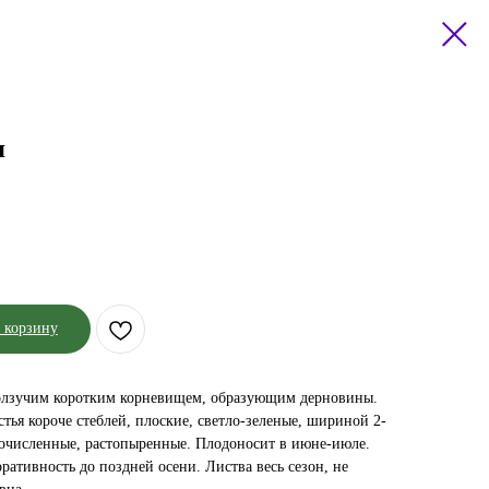
я
 корзину
олзучим коротким корневищем, образующим дерновины.
стья короче стеблей, плоские, светло-зеленые, шириной 2-
очисленные, растопыренные. Плодоносит в июне-июле.
оративность до поздней осени. Листва весь сезон, не