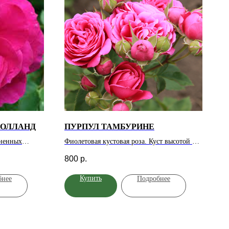
ХОЛЛАНД
ПУРПУЛ ТАМБУРИНЕ
иненных
Фиолетовая кустовая роза. Куст высотой 80-
и с
100 см, шириной 50-70 см. Цветы
800
р.
 центре. Они
густомахровые, диаметром 6-8 см.
о-малиновые,
Устойчивость к жаре высокая.
Купить
бнее
Подробнее
м слегка
Появляются по
 на
так что их
ания букетов