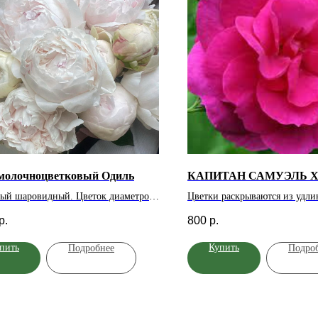
молочноцветковый Одиль
КАПИТАН САМУЭЛЬ 
ый шаровидный. Цветок диаметром
Цветки раскрываются из удл
 телесно-розовый с лиловым
бутонов розы в рыхлые розетк
р.
800
р.
м, выгорает до белого со светло-
маленьким пучком тычинок в
-кремовым оттенком, ароматный,
фуксиево-розовые или бледн
пить
Купить
Подробнее
Подро
ысотой 80 см, стебли средней
долго держат цвет, прежде че
ы и прочности, под тяжестью
выгореть до темно-розового. 
 поникают, среднего срока
одному или в кистях до 12 шт
я.
достаточно длинных побегах, 
можно использовать для созд