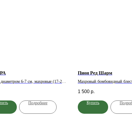
РА
Пион Ред Шарм
 диаметром 6-7 см, махровые (17-25
Махровый бомбовидный блес
ов), кремово-жёлтые с нежно-
красивой формы, сочного крас
1 500
р.
ми оттенками и розовой каймой, в
не выгорает на солнце. Высок
ших соцветиях. Цветение повторное.
прочными стеблями и разрезн
пить
Купить
Подробнее
Подро
высокоустойчивая к болезням. Куст
Легкий аромат. Цветоносы оч
оячий, густой, высотой 120 см и
и не требуют опоры, благодар
й 70 см. Идеальная роза для
сохраняет свою форму и не р
ных бордюров и невысоких живых
весом крупных цветков. Ажу
дей.
рассеченная листва сохраняет