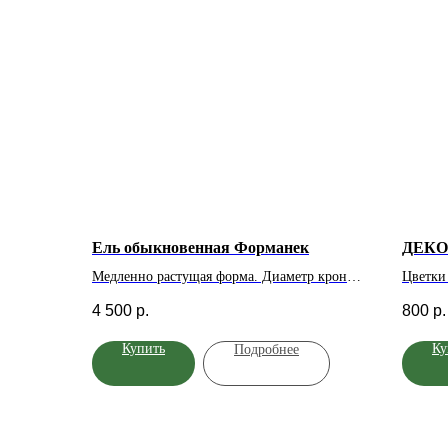
Ель обыкновенная Форманек
ДЕКО
Медленно растущая форма. Диаметр кроны
Цветки
взрослого растения 1.5 м, высота 0.4 м. В
лепестк
4 500
р.
800
р.
зависимости от высоты прививки, этот
розовы
карликовый кустарник принимает или
неболь
Купить
Ку
Подробнее
плакучую форму, с частыми, свисающими
Листва 
вниз ветвями, или стелется по земле.
прямост
ширино
смешан
изгоро