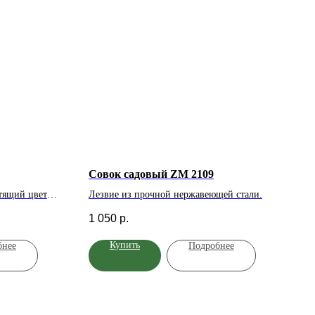
Совок садовый ZM 2109
тящий цветок
Лезвие из прочной нержавеющей стали.
ного цвета,
1 050
р.
ий куст с
ой листвой.
Купить
бнее
Подробнее
ень устойчивы
я чему куст
азрушается под
рная пышная
ся до поздней