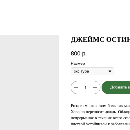
ДЖЕЙМС ОСТИ
800
р.
Размер
Добавить в
Роза со множеством больших мах
Хорошо переносит дождь. Облада
непрерывное в течение всего сез
листвой устойчивой к заболеван