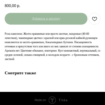
800,00
р.
Добавить в корзину
Роза-хамелеон. Желто-оранжевые или просто желтые, махровые (40-60
лепестков), чашевидные цветки с красной или ярко-розовой каймой-румянцем
появляются из желто-оранжевых, бокаловидных бутонов. Насыщенность
оттенков и присутствие того или иного из них зависит от степени освещенности.
Аромата нет. Цветение обильное, повторное. Куст компактный, вертикальный, со
средне-зеленой, сильно-глянцевой, в молодом возрасте - с бронзовым оттенком,
листвой.
Смотрите также
Tilda
Made on