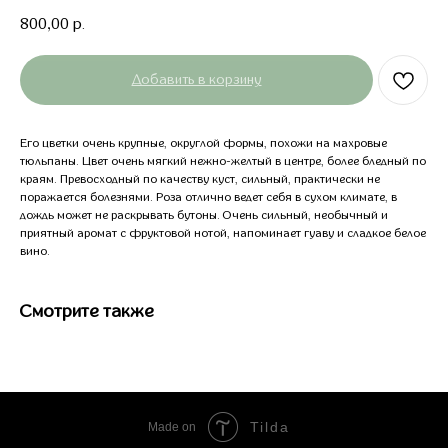
800,00
р.
Добавить в корзину
Его цветки очень крупные, округлой формы, похожи на махровые
тюльпаны. Цвет очень мягкий нежно-желтый в центре, более бледный по
краям. Превосходный по качеству куст, сильный, практически не
поражается болезнями. Роза отлично ведет себя в сухом климате, в
дождь может не раскрывать бутоны. Очень сильный, необычный и
приятный аромат с фруктовой нотой, напоминает гуаву и сладкое белое
вино.
Смотрите также
Tilda
Made on