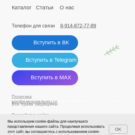
Каталог
Статьи
О нас
Телефон для связи
8-914-872-77-89
Вступить в ВК
Вступить в Telegram
Вступить в MAX
Политика
конфиденциальности
Все права защищены
Разработка сайта
Мы используем cookie-файлы для наилучшего
представления нашего сайта. Продолжая использовать
OK
этот сайт, вы соглашаетесь с использованием cookie-
Tilda
Made on