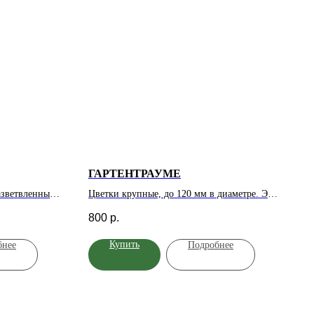
ГАРТЕНТРАУМЕ
азветвленный
Цветки крупные, до 120 мм в диаметре. Это
еток
густомахровое растение образует до 85
800
р.
соцветии, к
лепестков на одном цветке. Изумительный
нная,
пьянящий аромат, по интенсивности его
Купить
бнее
Подробнее
видная, аромат
оценивают как сильный. Одно из
й, зеленый,
преимуществ– компактные кусты высотой
рерывное.
до 140 см.