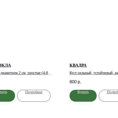
ЭКЛА
КВАДРА
диаметром 2 см, простые (4-8
Куст сильный, устойчивый, р
ов), ярко-красные с белой
прямостоячий, 180-240 см. Цв
800
р.
нкой, в больших и плотных
бархатный, темно красный, в 
дальных соцветиях. Аромат лёгкий.
дождю устойчив, форма стари
пить
Купить
Подробнее
Подро
ие обильное, почти непрерывное.
классическая, махровая, чаше
 появляются оранжево-красные
легкий. Лист средне - плотны
 Листва высокоустойчивая к
полуглянцевый. Цветение неп
ям. Куст компактный, высотой 60-80