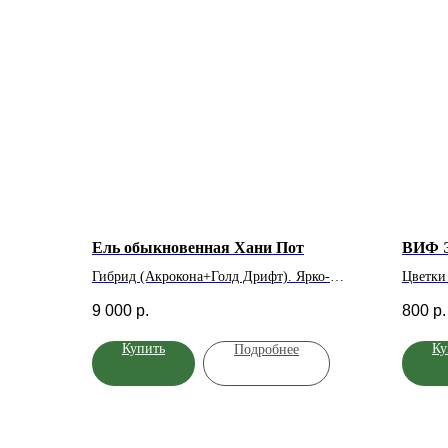
Ель обыкновенная Хани Пот
ВИФ 
Гибрид (Акрокона+Голд Дрифт). Ярко-
Цветки 
желтый прирост. Держит весь сезон.
лепестк
9 000
р.
800
р.
Один из самых ярких, плакучих сортов.
середи
Плакучая. Размер в 10 лет составляет 1,2-1,5
пирами
Купить
Ку
Подробнее
метра. Годовой прирост: 10-15 сантиметров.
Цветен
Хвоя Золотисто-желтая, яркая весной и
Осенью
становится желто-зеленой к концу лета.
плоды.
болезн
см.